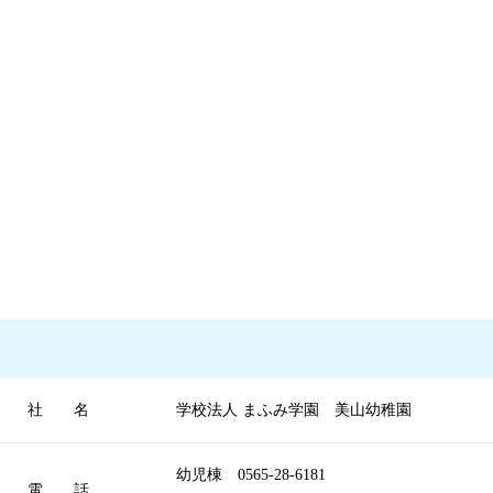
社 名
学校法人 まふみ学園 美山幼稚園
幼児棟 0565-28-6181
電 話