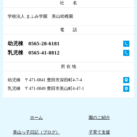
社 名
学校法人 まふみ学園 美山幼稚園
電 話
幼児棟 0565-28-6181
乳児棟 0565-41-8812
所 在 地
幼児棟 〒471-0841 豊田市深田町4-7-4
乳児棟 〒471-0849 豊田市美山町4-47-1
ホーム
園のご紹介
美山っ子日記（ブログ）
子育て支援