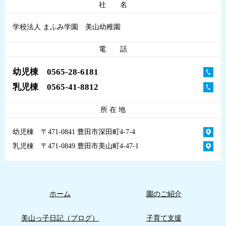
社 名
学校法人 まふみ学園 美山幼稚園
電 話
幼児棟 0565-28-6181
乳児棟 0565-41-8812
所 在 地
幼児棟 〒471-0841 豊田市深田町4-7-4
乳児棟 〒471-0849 豊田市美山町4-47-1
ホーム
園のご紹介
美山っ子日記（ブログ）
子育て支援