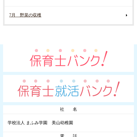
7月 野菜の収穫
社 名
学校法人 まふみ学園 美山幼稚園
電 話