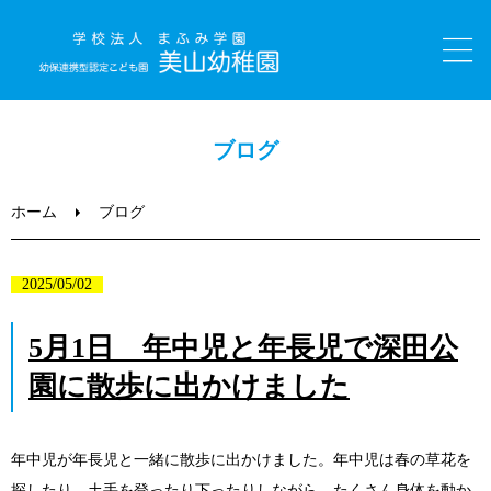
ホーム
ブログ
園のご紹介
ホーム
ブログ
美山っ子日記（ブログ）
2025/05/02
子育て支援
5月1日 年中児と年長児で深田公
園に散歩に出かけました
入園について
職員採用情報
年中児が年長児と一緒に散歩に出かけました。年中児は春の草花を
探したり、土手を登ったり下ったりしながら、たくさん身体を動か